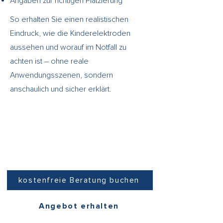
Angaben zur richtigen Platzierung
So erhalten Sie einen realistischen
Eindruck, wie die Kinderelektroden
aussehen und worauf im Notfall zu
achten ist – ohne reale
Anwendungsszenen, sondern
anschaulich und sicher erklärt.
Jetzt auch die
Kleinsten schützen.
Mehr erfahren oder
Angebot erhalten.
kostenfreie Beratung buchen
Angebot erhalten