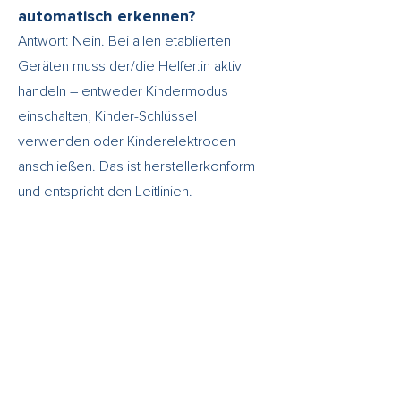
automatisch erkennen?
Antwort: Nein. Bei allen etablierten
Geräten muss der/die Helfer:in aktiv
handeln – entweder Kindermodus
einschalten, Kinder-Schlüssel
verwenden oder Kinderelektroden
anschließen. Das ist herstellerkonform
und entspricht den Leitlinien.
7. Fazit: Wissen rettet Leben
Kinderelektroden sind kein optionales
Zubehör, sondern eine lebenswichtige
Sicherheitskomponente, wenn regelmäßig
Kinder in Ihrer Umgebung sind. Das Video
von DEFIPROFI vermittelt in wenigen
Minuten das nötige Verständnis –
verständlich, visuell und herstellerneutral