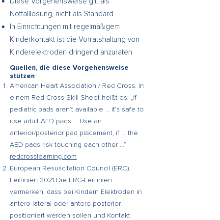
Diese Vorgehensweise gilt als
Notfalllösung, nicht als Standard
In Einrichtungen mit regelmäßigem
Kinderkontakt ist die Vorratshaltung von
Kinderelektroden dringend anzuraten
Quellen, die diese Vorgehensweise
stützen
American Heart Association / Red Cross. In
einem Red Cross-Skill Sheet heißt es: „If
pediatric pads aren’t available … it’s safe to
use adult AED pads … Use an
anterior/posterior pad placement, if … the
AED pads risk touching each other …“
redcrosslearning.com
European Resuscitation Council (ERC),
Leitlinien 2021 Die ERC-Leitlinien
vermerken, dass bei Kindern Elektroden in
antero-lateral oder antero-posterior
positioniert werden sollen und Kontakt