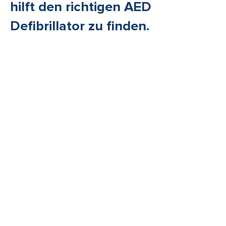
hilft den richtigen AED
Defibrillator zu finden.
AED Defibrillatoren Übersicht
ZOLL AED PLUS
ZOLL AED 3
ZOLL AED 3 BLS
ZOLL POWERHEART AED G5
CARDIAC SCIENCE AED G5
Heartsine samaritan 350P
Heartsine samaritan 360P